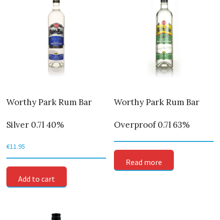
Worthy Park Rum Bar
Worthy Park Rum Bar
Silver 0.7l 40%
Overproof 0.7l 63%
€
11.95
Read more
Add to cart