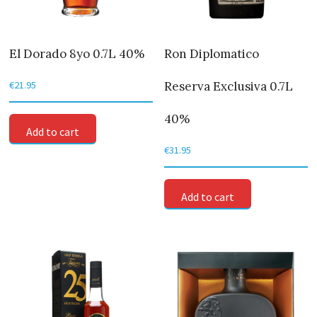
El Dorado 8yo 0.7L 40%
Ron Diplomatico
Reserva Exclusiva 0.7L
€
21.95
40%
Add to cart
€
31.95
Add to cart