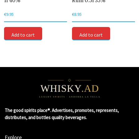
1l 40%
Rum 0.5l 35%
€
9.95
€
8.95
Add to cart
Add to cart
The good spirits place®. Advertises, promotes, represents,
distributes, and bottles quality beverages.
Explore