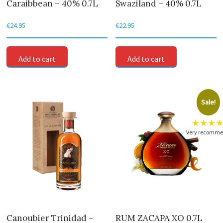
Caraibbean – 40% 0.7L
Swaziland – 40% 0.7L
€
24.95
€
22.95
Add to cart
Add to cart
Sale!
★★★
Very recomm
Canoubier Trinidad –
RUM ZACAPA XO 0.7L