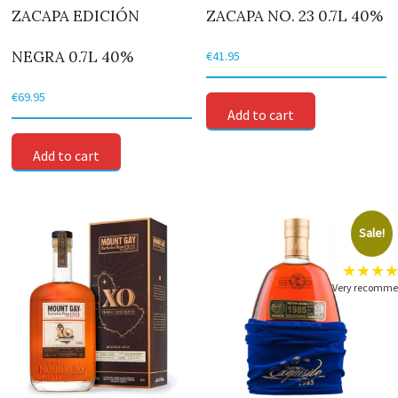
ZACAPA EDICIÓN
ZACAPA NO. 23 0.7L 40%
NEGRA 0.7L 40%
€
41.95
€
69.95
Add to cart
Add to cart
Sale!
★★★
Very recomm