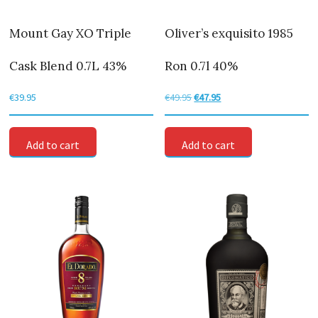
Mount Gay XO Triple
Oliver’s exquisito 1985
Cask Blend 0.7L 43%
Ron 0.7l 40%
€
39.95
€
49.95
Original
€
47.95
Current
price
price
was:
is:
Add to cart
Add to cart
€49.95.
€47.95.