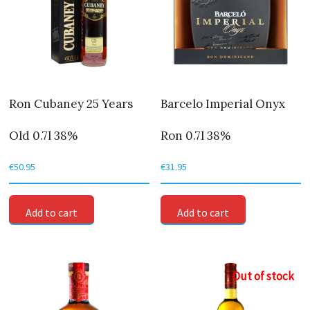
Ron Cubaney 25 Years
Barcelo Imperial Onyx
Old 0.7l 38%
Ron 0.7l 38%
€
50.95
€
31.95
Add to cart
Add to cart
Out of stock