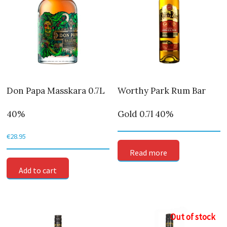
Don Papa Masskara 0.7L
Worthy Park Rum Bar
40%
Gold 0.7l 40%
€
28.95
Read more
Add to cart
Out of stock