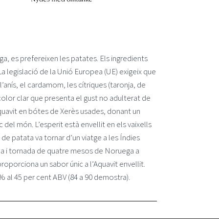
ga, es prefereixen les patates. Els ingredients
 La legislació de la Unió Europea (UE) exigeix que
l’anís, el cardamom, les cítriques (taronja, de
e color clar que presenta el gust no adulterat de
’Aquavit en bótes de Xerès usades, donant un
del món. L’esperit està envellit en els vaixells
de patata va tornar d’un viatge a les Índies
ada i tornada de quatre mesos de Noruega a
roporciona un sabor únic a l’Aquavit envellit.
2% al 45 per cent ABV (84 a 90 demostra).