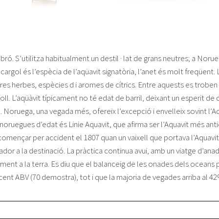
ó. S’utilitza habitualment un destil · lat de grans neutres; a Norue
 cargol és l’espècia de l’aqüavit signatòria, l’anet és molt freqüent.
altres herbes, espècies d i aromes de cítrics. Entre aquests es troben 
onoll. L’aqüàvit típicament no té edat de barril, deixant un esperit d
o. Noruega, una vegada més, ofereix l’excepció i envelleix sovint l
ruegues d’edat és Linie Aquavit, que afirma ser l’Aquavit més antic 
omençar per accident el 1807 quan un vaixell que portava l’Aquavit 
dor a la destinació. La pràctica continua avui, amb un viatge d’an
ment a la terra. Es diu que el balanceig de les onades dels oceans p
cent ABV (70 demostra), tot i que la majoria de vegades arriba al 4