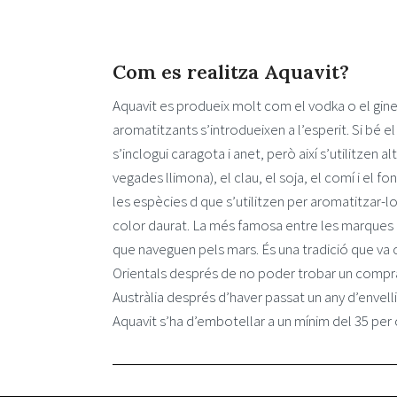
Com es realitza Aquavit?
Aquavit es produeix molt com el vodka o el ginebr
aromatitzants s’introdueixen a l’esperit. Si bé el
s’inclogui caragota i anet, però així s’utilitzen 
vegades llimona), el clau, el soja, el comí i el f
les espècies d que s’utilitzen per aromatitzar-l
color daurat. La més famosa entre les marques no
que naveguen pels mars. És una tradició que va c
Orientals després de no poder trobar un compra
Austràlia després d’haver passat un any d’envelli
Aquavit s’ha d’embotellar a un mínim del 35 per 