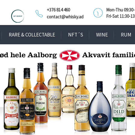
+376 814 460
Mon-Thu 09:30-1
Fri-Sat 11:30-13
contact@whisky.ad
RARE & COLLECTABLE
NFT´S
WINE
RUM