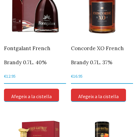
Fontgalant French
Concorde XO French
Brandy 0.7L. 40%
Brandy 0.7L. 37%
€
12.95
€
16.95
Afegeix a la cistella
Afegeix a la cistella