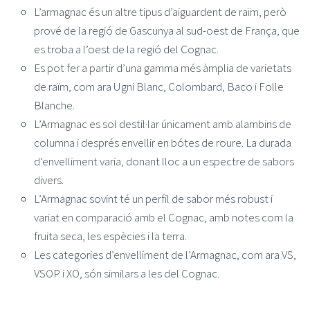
L’armagnac és un altre tipus d’aiguardent de raïm, però
prové de la regió de Gascunya al sud-oest de França, que
es troba a l’oest de la regió del Cognac.
Es pot fer a partir d’una gamma més àmplia de varietats
de raïm, com ara Ugni Blanc, Colombard, Baco i Folle
Blanche.
L’Armagnac es sol destil·lar únicament amb alambins de
columna i després envellir en bótes de roure. La durada
d’envelliment varia, donant lloc a un espectre de sabors
divers.
L’Armagnac sovint té un perfil de sabor més robust i
variat en comparació amb el Cognac, amb notes com la
fruita seca, les espècies i la terra.
Les categories d’envelliment de l’Armagnac, com ara VS,
VSOP i XO, són similars a les del Cognac.