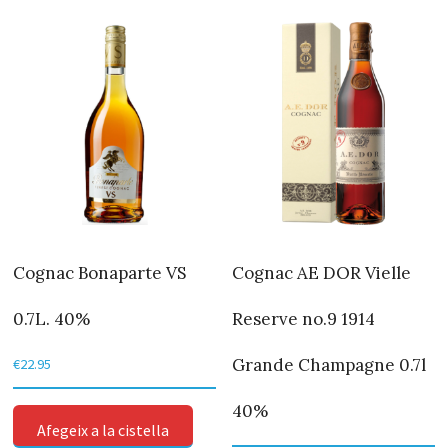
Cognac Bonaparte VS
Cognac AE DOR Vielle
0.7L. 40%
Reserve no.9 1914
Grande Champagne 0.7l
€
22.95
40%
Afegeix a la cistella