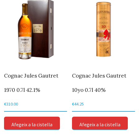
Cognac Jules Gautret
Cognac Jules Gautret
1970 0.7l 42.1%
10yo 0.7l 40%
€
310.00
€
44.25
Afegeix a la cistella
Afegeix a la cistella