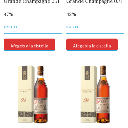
Grande Champagne 0.7l
Grande Champagne 0.7l
47%
42%
€
259.00
€
202.00
Afegeix a la cistella
Afegeix a la cistella