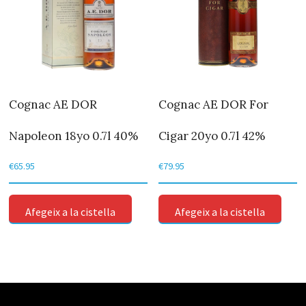
Cognac AE DOR
Cognac AE DOR For
Napoleon 18yo 0.7l 40%
Cigar 20yo 0.7l 42%
€
65.95
€
79.95
Afegeix a la cistella
Afegeix a la cistella