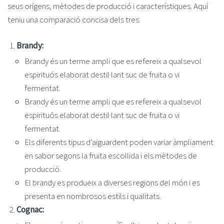
seus orígens, mètodes de producció i característiques. Aquí
teniu una comparació concisa dels tres:
Brandy:
Brandy és un terme ampli que es refereix a qualsevol
espirituós elaborat destil·lant suc de fruita o vi
fermentat.
Brandy és un terme ampli que es refereix a qualsevol
espirituós elaborat destil·lant suc de fruita o vi
fermentat.
Els diferents tipus d’aiguardent poden variar àmpliament
en sabor segons la fruita escollida i els mètodes de
producció.
El brandy es produeix a diverses regions del món i es
presenta en nombrosos estils i qualitats.
Cognac: