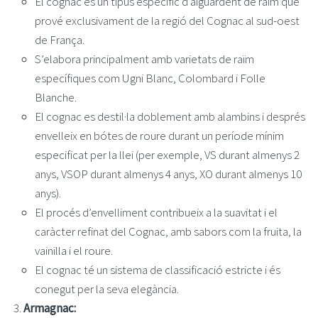
El cognac és un tipus específic d’aiguardent de raïm que
prové exclusivament de la regió del Cognac al sud-oest
de França.
S’elabora principalment amb varietats de raïm
específiques com Ugni Blanc, Colombard i Folle
Blanche.
El cognac es destil·la doblement amb alambins i després
envelleix en bótes de roure durant un període mínim
especificat per la llei (per exemple, VS durant almenys 2
anys, VSOP durant almenys 4 anys, XO durant almenys 10
anys).
El procés d’envelliment contribueix a la suavitat i el
caràcter refinat del Cognac, amb sabors com la fruita, la
vainilla i el roure.
El cognac té un sistema de classificació estricte i és
conegut per la seva elegància.
Armagnac: