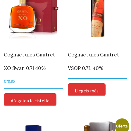
Cognac Jules Gautret
Cognac Jules Gautret
XO Swan 0.7l 40%
VSOP 0.7L 40%
€
79.95
Llegeix més
Afegeix a la cistella
Oferta!