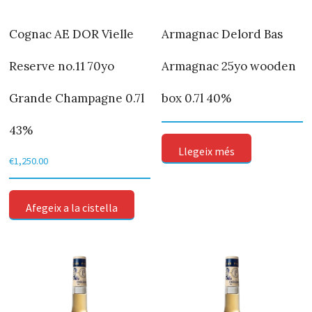
Cognac AE DOR Vielle
Armagnac Delord Bas
Reserve no.11 70yo
Armagnac 25yo wooden
Grande Champagne 0.7l
box 0.7l 40%
43%
Llegeix més
€
1,250.00
Afegeix a la cistella