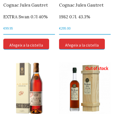
Cognac Jules Gautret
Cognac Jules Gautret
EXTRA Swan 0.7l 40%
1982 0.7l. 43.3%
€
99.95
€
295.00
Afegeix a la cistella
Afegeix a la cistella
Out of stock