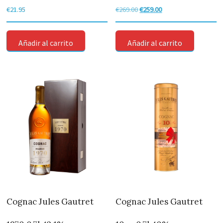
€
21.95
€
269.00
El
€
259.00
El
precio
precio
original
actual
Añadir al carrito
Añadir al carrito
era:
es:
€269.00.
€259.00.
Cognac Jules Gautret
Cognac Jules Gautret