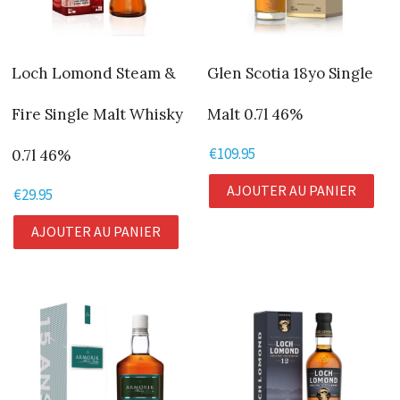
Loch Lomond Steam &
Glen Scotia 18yo Single
Fire Single Malt Whisky
Malt 0.7l 46%
€
109.95
0.7l 46%
AJOUTER AU PANIER
€
29.95
AJOUTER AU PANIER