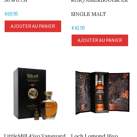
50% 0.75l
ROK/AMERIKANSK EK
€
69.95
SINGLE MALT
AJOUTER AU PANIER
€
42.95
AJOUTER AU PANIER
LittleMill 45yo Vanguard
Loch Lomond 16yo