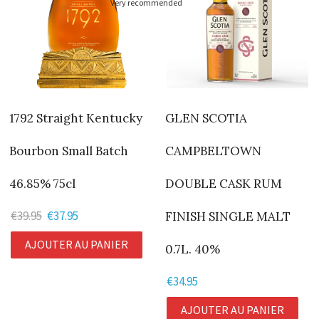
Very recommended
1792 Straight Kentucky
GLEN SCOTIA
Bourbon Small Batch
CAMPBELTOWN
46.85% 75cl
DOUBLE CASK RUM
€
39.95
Le
€
37.95
Le
FINISH SINGLE MALT
prix
prix
AJOUTER AU PANIER
0.7L. 40%
initial
actuel
était :
est :
€
34.95
€39.95.
€37.95.
AJOUTER AU PANIER