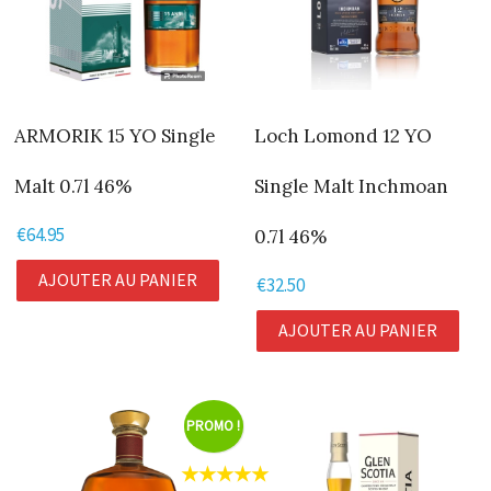
ARMORIK 15 YO Single
Loch Lomond 12 YO
Malt 0.7l 46%
Single Malt Inchmoan
€
64.95
0.7l 46%
AJOUTER AU PANIER
€
32.50
AJOUTER AU PANIER
PROMO !
★★★★★