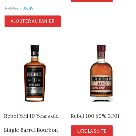
€
30.95
Le
€
28.95
Le
prix
prix
AJOUTER AU PANIER
initial
actuel
était :
est :
€30.95.
€28.95.
Rebel Yell 10 Years old
Rebel 100 50% 0.70l
Single Barrel Bourbon
LIRE LA SUITE