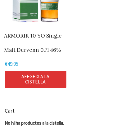
ARMORIK 10 YO Single
Malt Dervenn 0.7l 46%
€
49.95
AFEGEIX A LA
CISTELLA
Cart
No hi ha productes a la cistella.