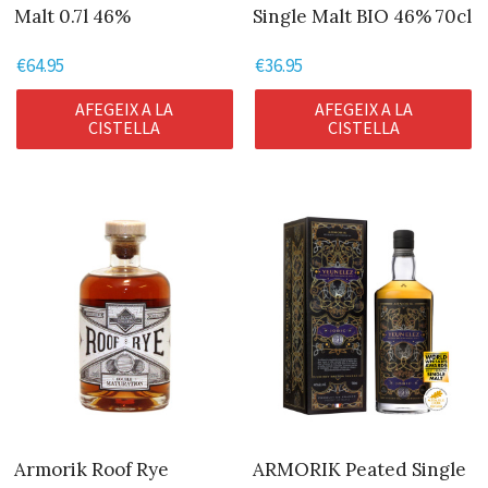
Malt 0.7l 46%
Single Malt BIO 46% 70cl
€
64.95
€
36.95
AFEGEIX A LA
AFEGEIX A LA
CISTELLA
CISTELLA
Armorik Roof Rye
ARMORIK Peated Single