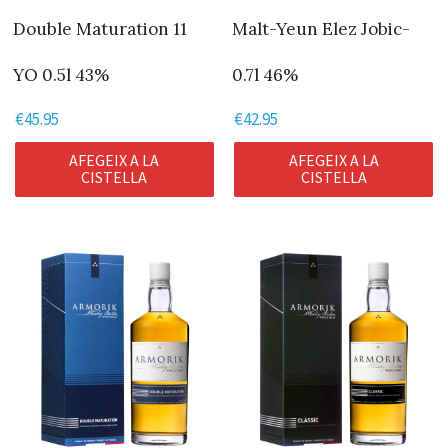
Double Maturation 11
Malt-Yeun Elez Jobic-
YO 0.5l 43%
0.7l 46%
€
45.95
€
42.95
AFEGEIX A LA
AFEGEIX A LA
CISTELLA
CISTELLA