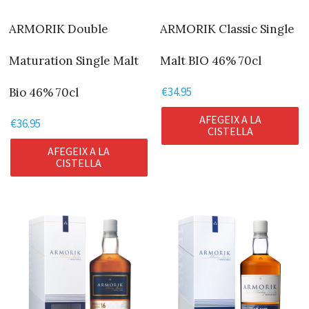
ARMORIK Double
ARMORIK Classic Single
Maturation Single Malt
Malt BIO 46% 70cl
€
34.95
Bio 46% 70cl
AFEGEIX A LA
€
36.95
CISTELLA
AFEGEIX A LA
CISTELLA