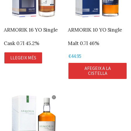
ARMORIK 16 YO Single
ARMORIK 10 YO Single
Cask 0.7l 45.2%
Malt 0.7l 46%
€
44.95
LLEGEIX MÉS
AFEGEIX A LA
CISTELLA