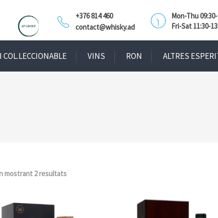
+376 814 460
Mon-Thu 09:30-1
Fri-Sat 11:30-13
contact@whisky.ad
I COL.LECCIONABLE
VINS
RON
ALTRES ESPERI
n mostrant 2 resultats
Ordenat
per
popularitat