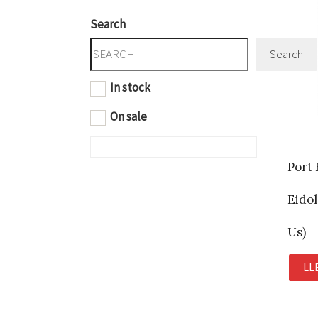
Search
Search
In stock
On sale
Port 
Eidol
Us)
LL