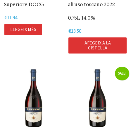
Superiore DOCG
all’uso toscano 2022
€
11.94
0.75L 14.0%
LLEGEIX MÉS
€
13.50
AFEGEIX A LA
CISTELLA
SALE!