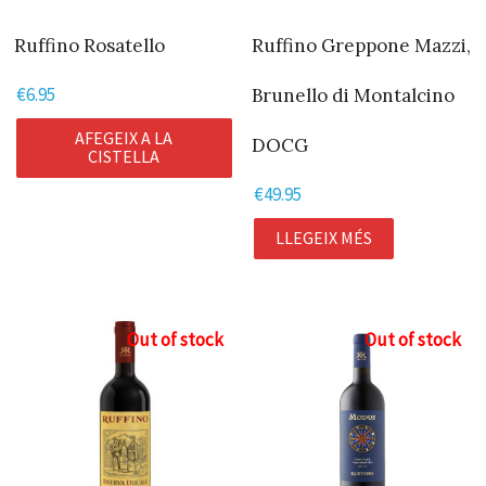
Ruffino Rosatello
Ruffino Greppone Mazzi,
€
6.95
Brunello di Montalcino
AFEGEIX A LA
DOCG
CISTELLA
€
49.95
LLEGEIX MÉS
Out of stock
Out of stock