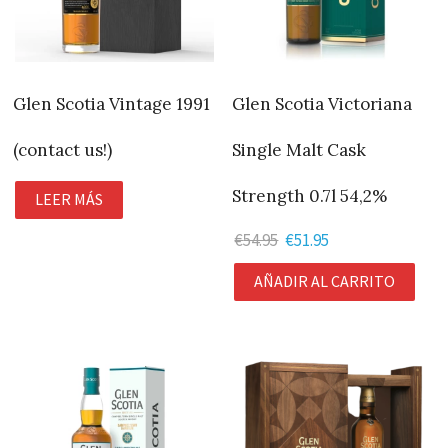
Glen Scotia Vintage 1991
Glen Scotia Victoriana
(contact us!)
Single Malt Cask
Strength 0.7l 54,2%
LEER MÁS
€
54.95
El
€
51.95
El
precio
precio
AÑADIR AL CARRITO
original
actual
era:
es:
€54.95.
€51.95.