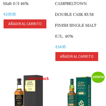
Malt 0.7l 46%
CAMPBELTOWN
€
109.95
DOUBLE CASK RUM
AÑADIR AL CARRITO
FINISH SINGLE MALT
0.7L. 40%
€
34.95
AÑADIR AL CARRITO
¡OFERTA!
Out of stock