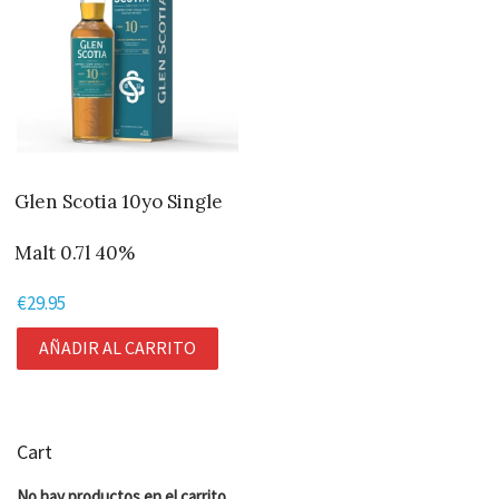
Glen Scotia 10yo Single
Malt 0.7l 40%
€
29.95
AÑADIR AL CARRITO
Cart
No hay productos en el carrito.