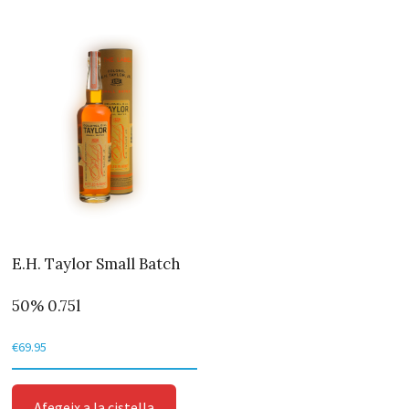
E.H. Taylor Small Batch
50% 0.75l
€
69.95
Afegeix a la cistella