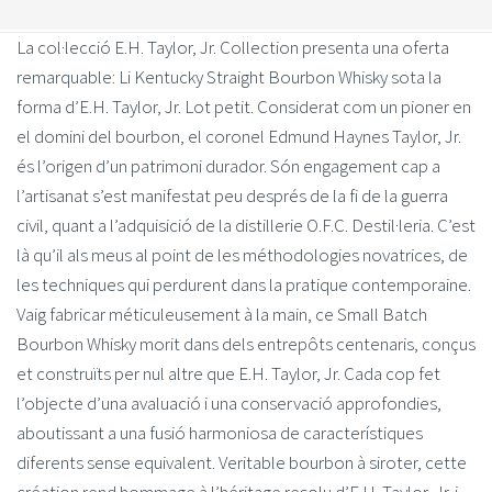
La col·lecció E.H. Taylor, Jr. Collection presenta una oferta
remarquable: Li Kentucky Straight Bourbon Whisky sota la
forma d’E.H. Taylor, Jr. Lot petit. Considerat com un pioner en
el domini del bourbon, el coronel Edmund Haynes Taylor, Jr.
és l’origen d’un patrimoni durador. Són engagement cap a
l’artisanat s’est manifestat peu després de la fi de la guerra
civil, quant a l’adquisició de la distillerie O.F.C. Destil·leria. C’est
là qu’il als meus al point de les méthodologies novatrices, de
les techniques qui perdurent dans la pratique contemporaine.
Vaig fabricar méticuleusement à la main, ce Small Batch
Bourbon Whisky morit dans dels entrepôts centenaris, conçus
et construïts per nul altre que E.H. Taylor, Jr. Cada cop fet
l’objecte d’una avaluació i una conservació approfondies,
aboutissant a una fusió harmoniosa de característiques
diferents sense equivalent. Veritable bourbon à siroter, cette