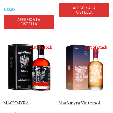
AFEGEIX A LA
€
42.95
CISTELLA
AFEGEIX A LA
CISTELLA
Out of stock
Out of stock
MACKMYRA
Mackmyra Vintersol