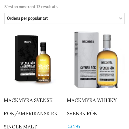
S'estan mostrant 13 resultats
Ordenat
per
popularitat
MACKMYRA SVENSK
MACKMYRA WHISKY
ROK/AMERIKANSK EK
SVENSK RÖK
€
34.95
SINGLE MALT