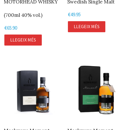
MOTÖRHEAD WHISKY
Swedish Single Malt
€
49.95
(700ml 40% vol.)
LLEGEIX MÉS
€
65.90
LLEGEIX MÉS