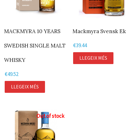
MACKMYRA 10 YEARS
Mackmyra Svensk Ek
€
39.44
SWEDISH SINGLE MALT
LLEGEIX MÉS
WHISKY
€
49.52
LLEGEIX MÉS
Out of stock