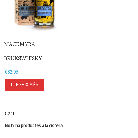
MACKMYRA
BRUKSWHISKY
€
32.95
LLEGEIX MÉS
Cart
No hi ha productes a la cistella.