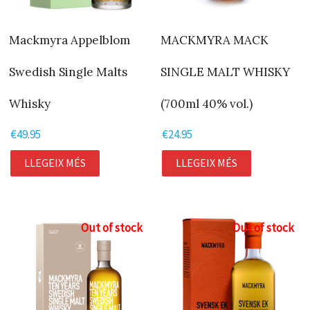
Mackmyra Appelblom
MACKMYRA MACK
Swedish Single Malts
SINGLE MALT WHISKY
Whisky
(700ml 40% vol.)
€
49.95
€
24.95
LLEGEIX MÉS
LLEGEIX MÉS
Out of stock
Out of stock