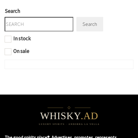
Search
Search
In stock
On sale
The good spirits place®. Advertises, promotes, represents,