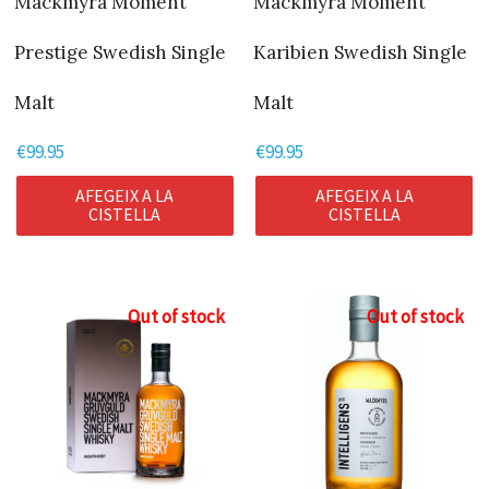
Mackmyra Moment
Mackmyra Moment
Prestige Swedish Single
Karibien Swedish Single
Malt
Malt
€
99.95
€
99.95
AFEGEIX A LA
AFEGEIX A LA
CISTELLA
CISTELLA
Out of stock
Out of stock