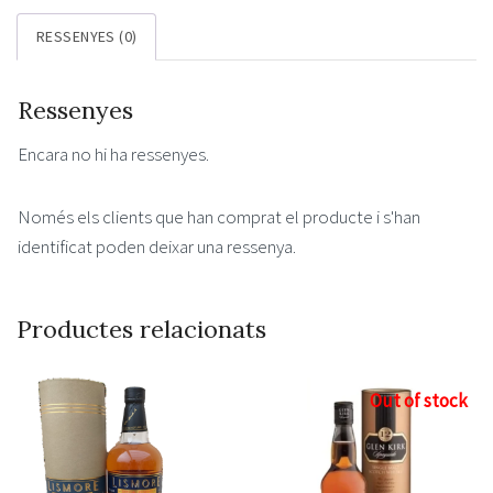
Grain
RESSENYES (0)
Whisky
0.7l
Ressenyes
46%
Encara no hi ha ressenyes.
Només els clients que han comprat el producte i s'han
identificat poden deixar una ressenya.
Productes relacionats
Out of stock