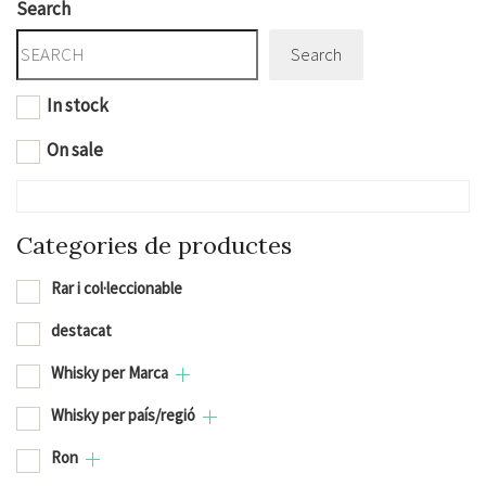
Search
Search
In stock
On sale
Categories de productes
Rar i col·leccionable
destacat
Whisky per Marca
Whisky per país/regió
Ron