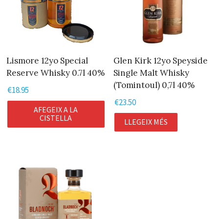
Lismore 12yo Special
Glen Kirk 12yo Speyside
Reserve Whisky 0.7l 40%
Single Malt Whisky
(Tomintoul) 0,7l 40%
€
18.95
€
23.50
AFEGEIX A LA
CISTELLA
LLEGEIX MÉS