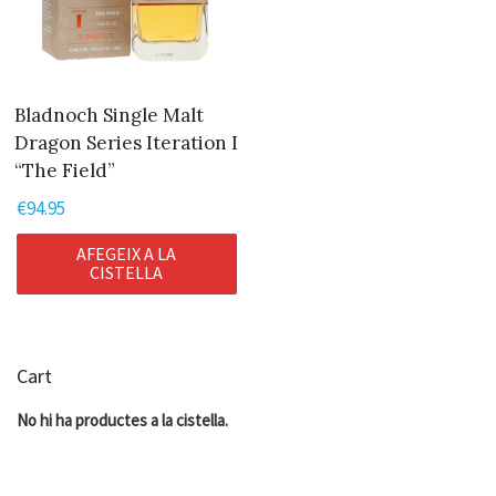
Bladnoch Single Malt
Dragon Series Iteration I
“The Field”
€
94.95
AFEGEIX A LA
CISTELLA
Cart
No hi ha productes a la cistella.