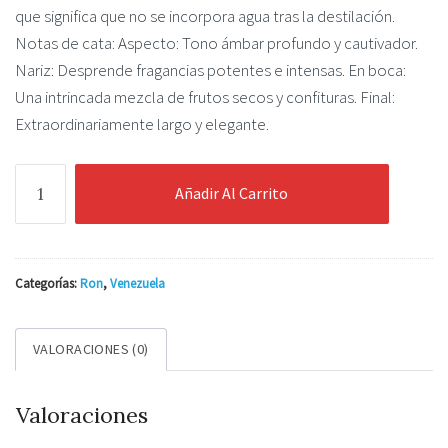
que significa que no se incorpora agua tras la destilación.
Notas de cata: Aspecto: Tono ámbar profundo y cautivador.
Nariz: Desprende fragancias potentes e intensas. En boca:
Una intrincada mezcla de frutos secos y confituras. Final:
Extraordinariamente largo y elegante.
Bocatheva
Añadir Al Carrito
Venezuelan
Rum
15
yo
Categorías:
Ron
,
Venezuela
Full
Proof
VALORACIONES (0)
0,7l
62%
Valoraciones
cantidad