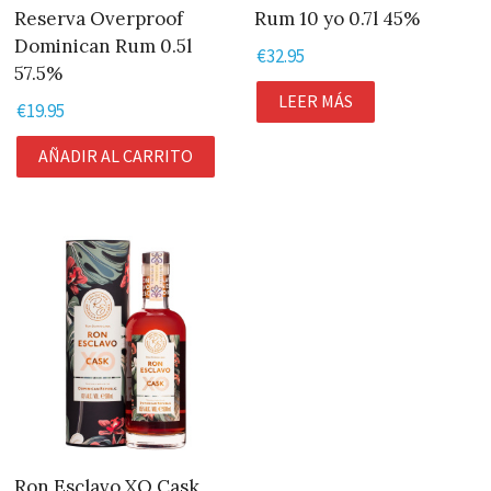
Reserva Overproof
Rum 10 yo 0.7l 45%
Dominican Rum 0.5l
€
32.95
57.5%
LEER MÁS
€
19.95
AÑADIR AL CARRITO
Ron Esclavo XO Cask