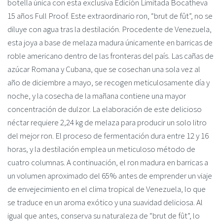
botella única con esta exclusiva Edición Limitada Bocatheva
15 años Full Proof. Este extraordinario ron, “brut de fût”, no se
diluye con agua tras la destilación. Procedente de Venezuela,
esta joya a base de melaza madura únicamente en barricas de
roble americano dentro de las fronteras del país. Las cañas de
azúcar Romana y Cubana, que se cosechan una sola vez al
año de diciembre a mayo, se recogen meticulosamente día y
noche, y la cosecha de la mañana contiene una mayor
concentración de dulzor. La elaboración de este delicioso
néctar requiere 2,24 kg de melaza para producir un solo litro
del mejor ron. El proceso de fermentación dura entre 12 y 16
horas, y la destilación emplea un meticuloso método de
cuatro columnas. A continuación, el ron madura en barricas a
un volumen aproximado del 65% antes de emprender un viaje
de envejecimiento en el clima tropical de Venezuela, lo que
se traduce en un aroma exótico y una suavidad deliciosa. Al
igual que antes, conserva su naturaleza de “brut de fût”, lo