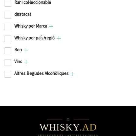
Rar i col·leccionable
destacat
Whisky per Marca
Whisky per país/regió
Ron
Vins
Altres Begudes Alcohòliques