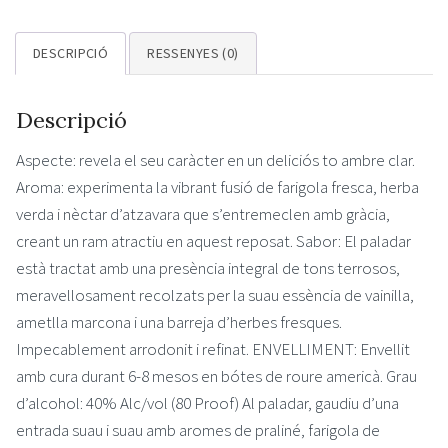
Reposado
40%
DESCRIPCIÓ
RESSENYES (0)
70cl
Descripció
Aspecte: revela el seu caràcter en un deliciós to ambre clar.
Aroma: experimenta la vibrant fusió de farigola fresca, herba
verda i nèctar d’atzavara que s’entremeclen amb gràcia,
creant un ram atractiu en aquest reposat. Sabor: El paladar
està tractat amb una presència integral de tons terrosos,
meravellosament recolzats per la suau essència de vainilla,
ametlla marcona i una barreja d’herbes fresques.
Impecablement arrodonit i refinat. ENVELLIMENT: Envellit
amb cura durant 6-8 mesos en bótes de roure americà. Grau
d’alcohol: 40% Alc/vol (80 Proof) Al paladar, gaudiu d’una
entrada suau i suau amb aromes de praliné, farigola de