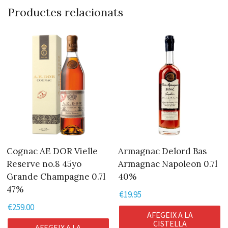
Productes relacionats
Cognac AE DOR Vielle
Armagnac Delord Bas
Reserve no.8 45yo
Armagnac Napoleon 0.7l
Grande Champagne 0.7l
40%
47%
€
19.95
€
259.00
AFEGEIX A LA
CISTELLA
AFEGEIX A LA