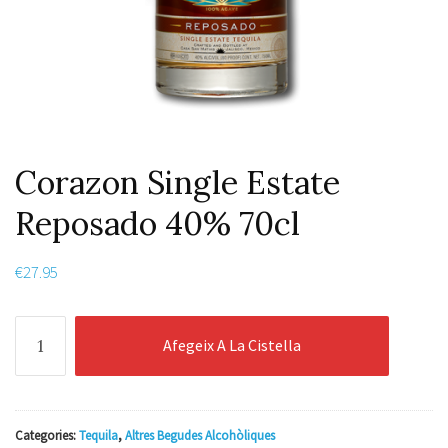
Corazon Single Estate
Reposado 40% 70cl
€
27.95
quantitat
Afegeix A La Cistella
de
Corazon
Single
Estate
Categories:
Tequila
,
Altres Begudes Alcohòliques