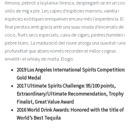
llimona, pebrot a la planxa i bresca, desplegant-se en un cos
oliós de mig a ple. Les capes d’espècies marrons, vainilla i
espècies exòtiques enriqueixen encara més l’experiència. El
final perdura amb gràcia amb una suau onada d’encenalls de
coco, fruits secs especiats, caixa de cigars, pedres humides i
pebre blanc. La maduració del roure atorga una suavitat i una
profunditat que abans només recorden el millor cognac
envellit i el whisky de malta. Elogis:
2019 Los Angeles International Spirits Competition:
Gold Medal
2017 Ultimate Spirits Challenge: 95/100 points,
Extraordinary/Ultimate Recommendation, Trophy
Finalist, Great Value Award
2016 World Drink Awards: Honored with the title of
World’s Best Tequila