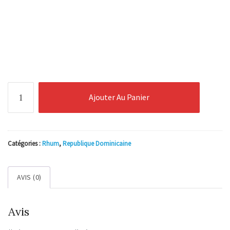
quantité
Ajouter Au Panier
de
Ron
Esclavo
XO
Catégories :
Rhum
,
Republique Dominicaine
Cask
Dominican
AVIS (0)
Rum
0.5l
Avis
65%